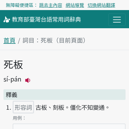
無障礙便捷區：
跳去主內容
網站導覽
切換網站翻譯
教育部
臺灣台語
常用詞
辭典
首頁
詞目：死板（目前頁面）
死板
主內容區塊
sí-pán
播放主音讀sí-pán
釋義
形容詞
古板、刻板。僵化不知變通。
第1項釋義的
用例：