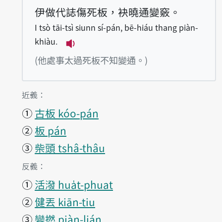
伊做代誌傷死板，袂曉通變竅。
I tsò tāi-tsì siunn sí-pán, bē-hiáu thang piàn-
khiàu.
播放例句I tsò tāi-tsì siunn sí-pán,
(他處事太過死板不知變通。)
第1項釋義的
近義：
①
古板 kóo-pán
②
板 pán
③
柴頭 tshâ-thâu
第1項釋義的
反義：
①
活潑 hua̍t-phuat
②
健丟 kiān-tiu
③
變撚 piàn-lián