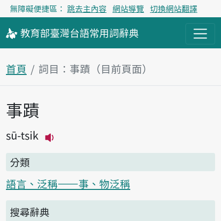
無障礙便捷區：
跳去主內容
網站導覽
切換網站翻譯
教育部
臺灣台語
常用詞
辭典
首頁
詞目：事蹟（目前頁面）
事蹟
主內容區塊
sū-tsik
播放主音讀sū-tsik
分類
語言、泛稱——事、物泛稱
搜尋辭典