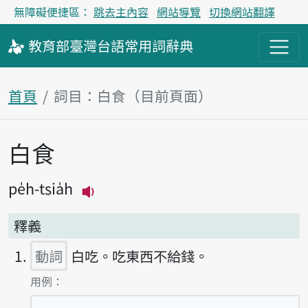
無障礙便捷區：
跳去主內容
網站導覽
切換網站翻譯
教育部
臺灣台語
常用詞
辭典
首頁
詞目：白食（目前頁面）
白食
主內容區塊
pe̍h-tsia̍h
播放主音讀pe̍h-tsia̍h
釋義
動詞
白吃。吃東西不給錢。
第1項釋義的
用例：