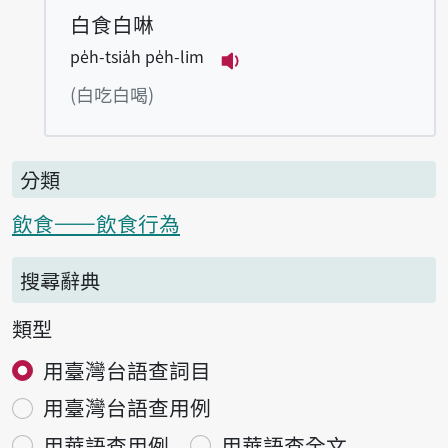
白食白啉
pe̍h-tsia̍h pe̍h-lim
播放例句pe̍h-tsia̍h pe̍h-
(白吃白喝)
分類
飲食——飲食行為
搜尋辭典
類型
用臺灣台語查詞目
用臺灣台語查用例
用華語查用例
用華語查全文