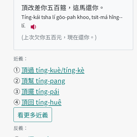
頂改差你五百箍，這馬還你。
Tíng-kái tsha lí gōo-pah khoo, tsit-má hîng--
lí.
播放例句Tíng-kái tsha lí gōo-pah khoo,
(上次欠你五百元，現在還你。)
第1項釋義的
近義：
①
頂過 tíng-kuè/tíng-kè
②
頂幫 tíng-pang
③
頂擺 tíng-pái
④
頂回 tíng-huê
第1項釋義的
看更多
近義
第1項釋義的
反義：