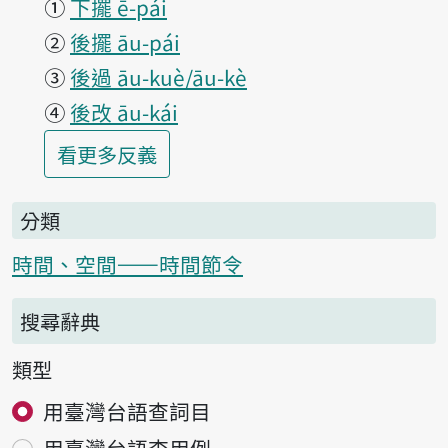
①
下擺 ē-pái
②
後擺 āu-pái
③
後過 āu-kuè/āu-kè
④
後改 āu-kái
第1項釋義的
看更多
反義
分類
時間、空間——時間節令
搜尋辭典
類型
用臺灣台語查詞目