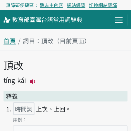
無障礙便捷區：
跳去主內容
網站導覽
切換網站翻譯
教育部
臺灣台語
常用詞
辭典
首頁
詞目：頂改（目前頁面）
頂改
主內容區塊
tíng-kái
播放主音讀tíng-kái
釋義
時間詞
上次、上回。
第1項釋義的
用例：