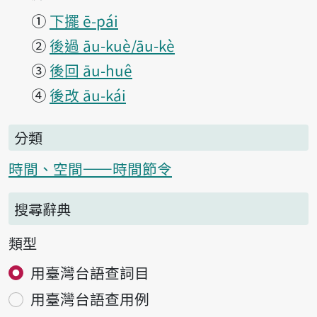
①
下擺 ē-pái
②
後過 āu-kuè/āu-kè
③
後回 āu-huê
④
後改 āu-kái
分類
時間、空間——時間節令
搜尋辭典
類型
用臺灣台語查詞目
用臺灣台語查用例