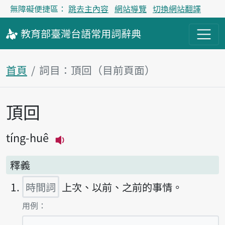
無障礙便捷區：
跳去主內容
網站導覽
切換網站翻譯
教育部
臺灣台語
常用詞
辭典
首頁
詞目：頂回（目前頁面）
頂回
主內容區塊
tíng-huê
播放主音讀tíng-huê
釋義
時間詞
上次、以前、之前的事情。
第1項釋義的
用例：