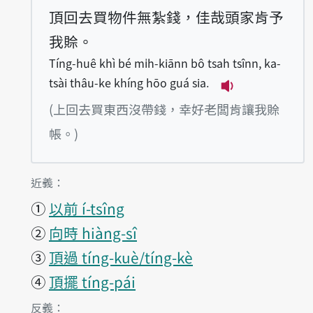
頂回去買物件無紮錢，佳哉頭家肯予
我賒。
Tíng-huê khì bé mi̍h-kiānn bô tsah tsînn, ka-
tsài thâu-ke khíng hōo guá sia.
播放例句Tíng-huê
(上回去買東西沒帶錢，幸好老闆肯讓我賒
帳。)
第1項釋義的
近義：
①
以前 í-tsîng
②
向時 hiàng-sî
③
頂過 tíng-kuè/tíng-kè
④
頂擺 tíng-pái
第1項釋義的
反義：