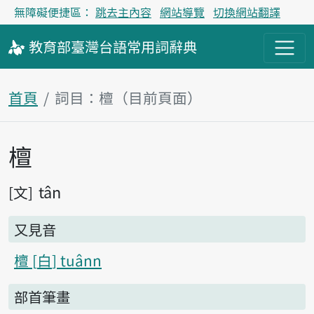
無障礙便捷區：
跳去主內容
網站導覽
切換網站翻譯
教育部
臺灣台語
常用詞
辭典
首頁
詞目：檀（目前頁面）
檀
主內容區塊
tân
文
又見音
檀
白
tuânn
部首筆畫