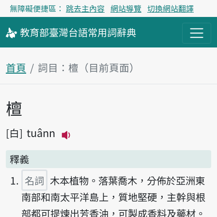
無障礙便捷區：
跳去主內容
網站導覽
切換網站翻譯
教育部
臺灣台語
常用詞
辭典
首頁
詞目：檀（目前頁面）
檀
主內容區塊
tuânn
白
播放主音讀tuânn
釋義
名詞
木本植物。落葉喬木，分佈於亞洲東
南部和南太平洋島上，質地堅硬，主幹與根
部都可提煉出芳香油，可製成香料及藥材。