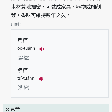
木材質地細密，可做成家具、器物或雕刻
等，香味可維持數年之久。
第1項釋義的
用例：
烏檀
oo-tuânn
播放例句oo-tuânn
(黑檀)
紫檀
tsí-tuânn
播放例句tsí-tuânn
(紫檀)
又見音