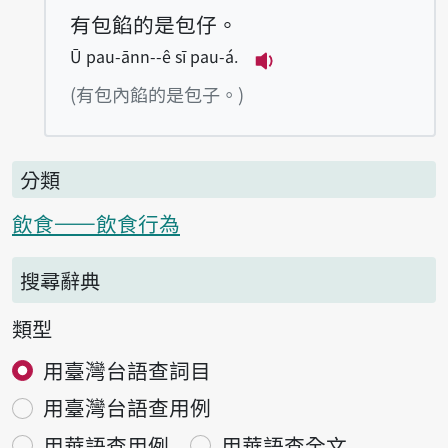
有包餡的是包仔。
Ū pau-ānn--ê sī pau-á.
播放例句Ū pau-ānn--ê
(有包內餡的是包子。)
分類
飲食——飲食行為
搜尋辭典
類型
用臺灣台語查詞目
用臺灣台語查用例
用華語查用例
用華語查全文