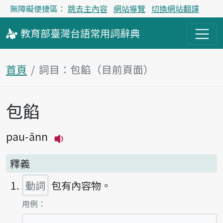
無障礙便捷區：
跳去主內容
網站導覽
切換網站翻譯
教育部
臺灣台語
常用詞
辭典
首頁
詞目：包餡（目前頁面）
包餡
主內容區塊
pau-ānn
播放主音讀pau-ānn
釋義
動詞
包有內容物。
第1項釋義的
用例：