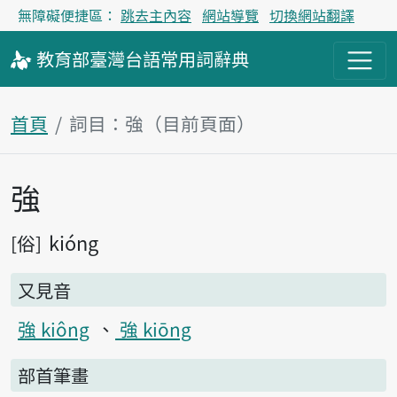
無障礙便捷區：
跳去主內容
網站導覽
切換網站翻譯
教育部
臺灣台語
常用詞
辭典
首頁
詞目：強（目前頁面）
強
主內容區塊
kióng
俗
又見音
強 kiông
強 kiōng
部首筆畫