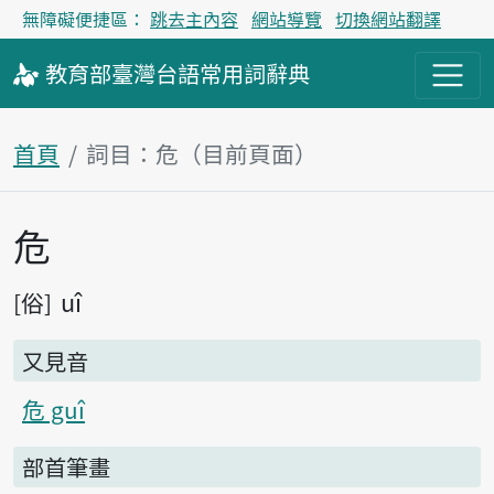
無障礙便捷區：
跳去主內容
網站導覽
切換網站翻譯
教育部
臺灣台語
常用詞
辭典
首頁
詞目：危（目前頁面）
危
主內容區塊
uî
俗
又見音
危 guî
部首筆畫