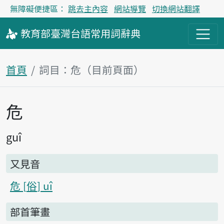
無障礙便捷區：
跳去主內容
網站導覽
切換網站翻譯
教育部
臺灣台語
常用詞
辭典
首頁
詞目：危（目前頁面）
危
主內容區塊
guî
又見音
危
俗
uî
部首筆畫