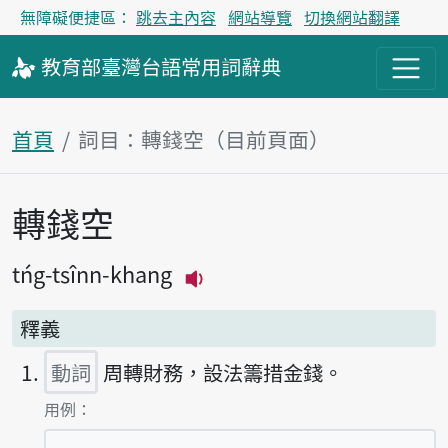
無障礙便捷區：
跳去主內容
網站導覽
切換網站翻譯
教育部
臺灣台語
常用詞
辭典
首頁
詞目：轉錢空（目前頁面）
轉錢空
主內容區塊
tńg-tsînn-khang
播放主音讀tńg-tsînn-khan
釋義
動詞
周轉財務，設法籌措金錢。
第1項釋義的
用例：