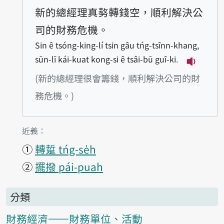
新的總經理真𠢕轉錢空，順利解決公
司的財務危機。
Sin ê tsóng-king-lí tsin gâu tńg-tsînn-khang,
sūn-lī kái-kuat kong-si ê tsâi-bū guî-ki.
播放例句Sin
(新的總經理很會籌錢，順利解決公司的財
務危機。)
第1項釋義的
近義：
①
轉踅 tńg-se̍h
②
擺撥 pái-puah
分類
財務經濟——財務單位、活動