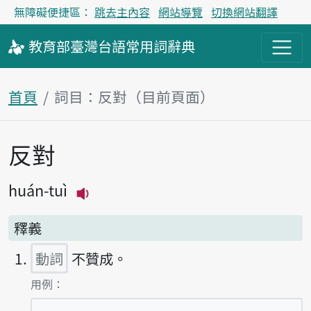
無障礙便捷區：
跳去主內容
網站導覽
切換網站翻譯
教育部
臺灣台語
常用詞
辭典
首頁
詞目：反對（目前頁面）
反對
主內容區塊
huán-tuì
播放主音讀huán-tuì
釋義
動詞
不贊成。
第1項釋義的
用例：