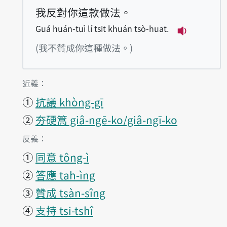
我反對你這款做法。
Guá huán-tuì lí tsit khuán tsò-huat.
播放例句Guá 
(我不贊成你這種做法。)
第1項釋義的
近義：
①
抗議 khòng-gī
②
夯硬篙 giâ-ngē-ko/giâ-ngī-ko
第1項釋義的
反義：
①
同意 tông-ì
②
答應 tah-ìng
③
贊成 tsàn-sîng
④
支持 tsi-tshî