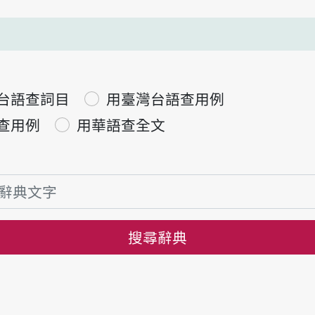
台語查詞目
用臺灣台語查用例
查用例
用華語查全文
搜尋辭典