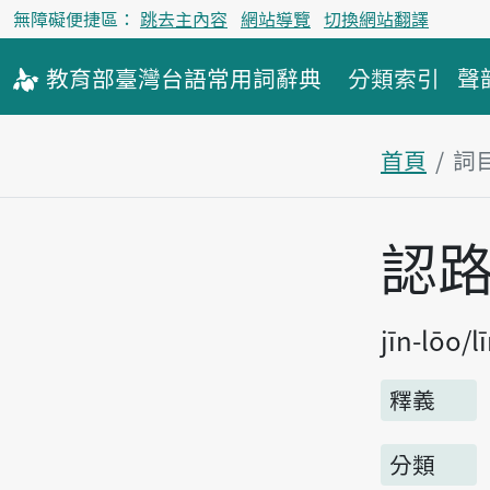
無障礙便捷區：
跳去主內容
網站導覽
切換網站翻譯
教育部
臺灣台語
常用詞
辭典
分類索引
聲
首頁
詞
主內容區
認
jīn-lōo
l
釋義
分類