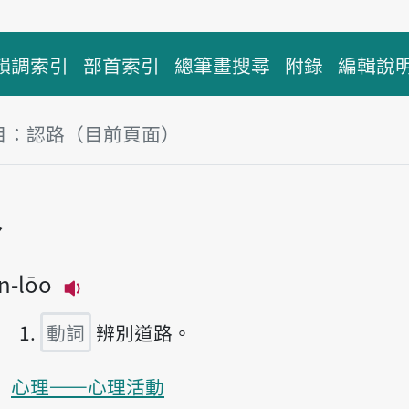
韻調索引
部首索引
總筆畫搜尋
附錄
編輯說
目：認路（目前頁面）
塊
路
īn-lōo
播放主音讀jīn-lōo
動詞
辨別道路。
心理——心理活動