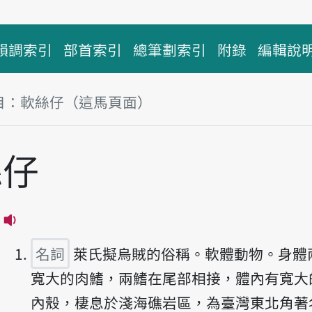
韻調索引
部首索引
總筆劃索引
附錄
編輯說
目：軟絲仔（這馬頁面）
絲仔
播放主音讀nńg-si-á
名詞
萊氏擬烏賊的俗稱。軟體動物。身體
寬大的肉鰭，兩鰭在尾部相接，體內有寬大
內殼，棲息於淺海礁岩區，為臺灣東北角著