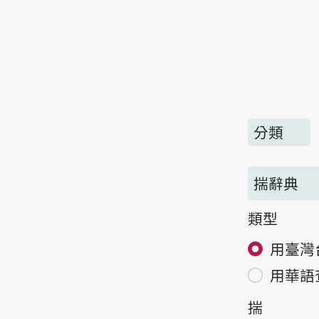
分類
揣辭典
類型
用臺灣
用華語
揣