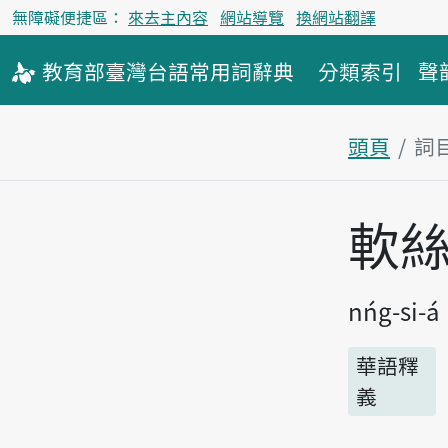
無障礙便捷區：
來去主內容
網站導覽
換網站翻譯
教育部
臺灣台語
常用詞
辭典
分類索引
聲
頭頁
詞
主內容區
軟
nńg-si-á
華語釋
義