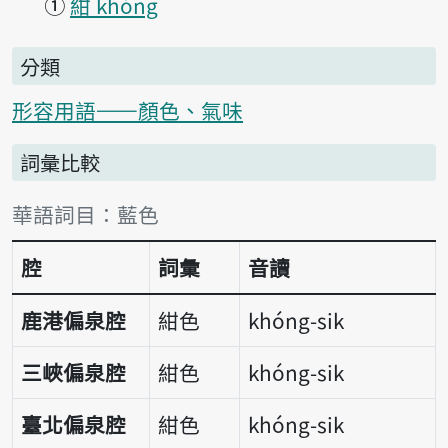
①
紺 khóng
分類
形容用語——顏色、氣味
詞彙比較
詞彙比較表
華語詞目：藍色
腔
詞彙
音讀
鹿港偏泉腔
紺色
khóng-sik
三峽偏泉腔
紺色
khóng-sik
臺北偏泉腔
紺色
khóng-sik