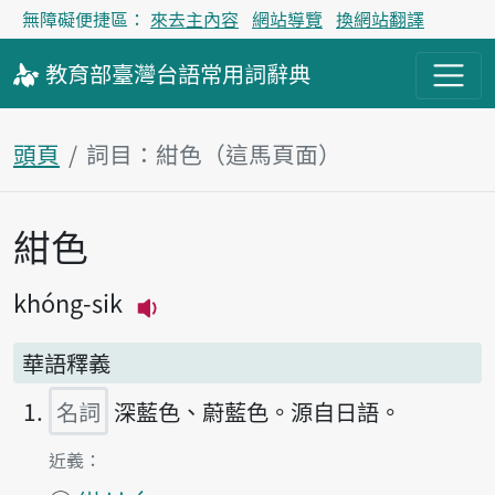
無障礙便捷區：
來去主內容
網站導覽
換網站翻譯
教育部
臺灣台語
常用詞
辭典
頭頁
詞目：紺色（這馬頁面）
紺色
主內容區
khóng-sik
播放主音讀khóng-sik
華語釋義
名詞
深藍色、蔚藍色。源自日語。
第1項釋義的
近義：