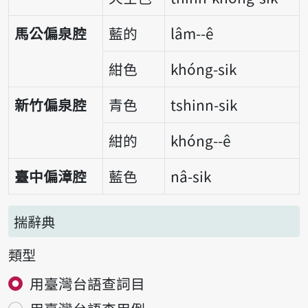
馬公偏泉腔
藍的
lâm--ê
紺色
khóng-sik
新竹偏泉腔
青色
tshinn-sik
紺的
khóng--ê
臺中偏漳腔
藍色
nâ-sik
揣辭典
類型
用臺灣台語查詞目