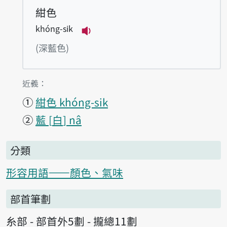
紺色
khóng-sik
播放例句khóng-sik
(深藍色)
第1項釋義的
近義：
①
紺色 khóng-sik
②
藍
白
nâ
分類
形容用語——顏色、氣味
部首筆劃
糸部 - 部首外5劃 - 攏總11劃