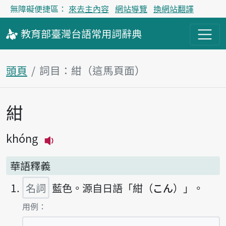
無障礙便捷區：
來去主內容
網站導覽
換網站翻譯
教育部
臺灣台語
常用詞
辭典
頭頁
詞目：紺（這馬頁面）
紺
主內容區
khóng
播放主音讀khóng
華語釋義
名詞
藍色。源自日語「紺（こん）」。
第1項釋義的
用例：