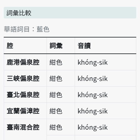
詞彙比較
詞彙比較表
華語詞目：藍色
腔
詞彙
音讀
鹿港偏泉腔
紺色
khóng-sik
三峽偏泉腔
紺色
khóng-sik
臺北偏泉腔
紺色
khóng-sik
宜蘭偏漳腔
紺色
khóng-sik
臺南混合腔
紺色
khóng-sik