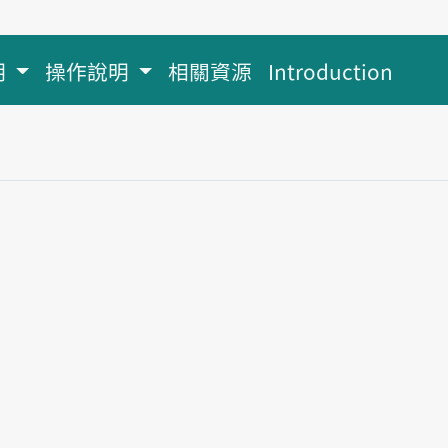
明
操作說明
相關資源
Introduction