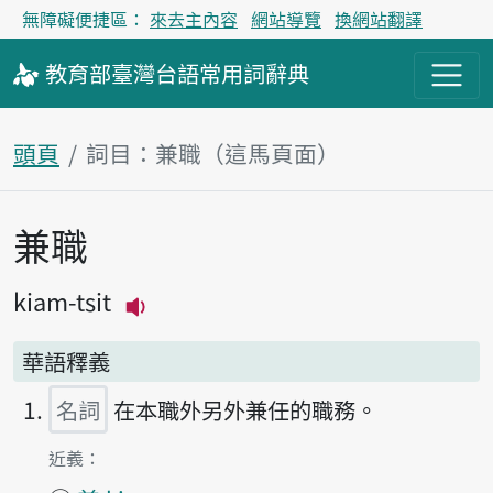
無障礙便捷區：
來去主內容
網站導覽
換網站翻譯
教育部
臺灣台語
常用詞
辭典
頭頁
詞目：兼職（這馬頁面）
兼職
主內容區
kiam-tsit
播放主音讀kiam-tsit
華語釋義
名詞
在本職外另外兼任的職務。
第1項釋義的
近義：