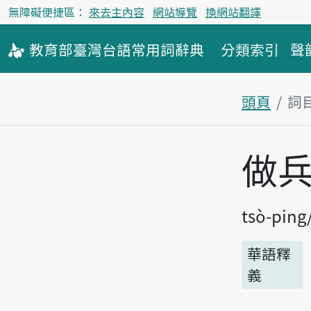
無障礙便捷區：
來去主內容
網站導覽
換網站翻譯
教育部
臺灣台語
常用詞
辭典
分類索引
聲
頭頁
詞
主內容區
做
tsò-ping
華語釋
義