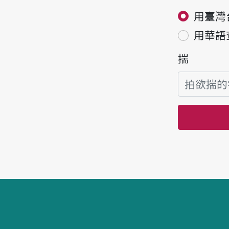
用臺灣
用華語
揣
頁跤區