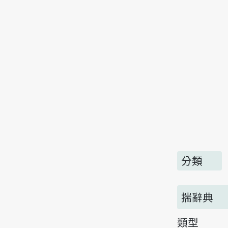
分類
揣辭典
類型