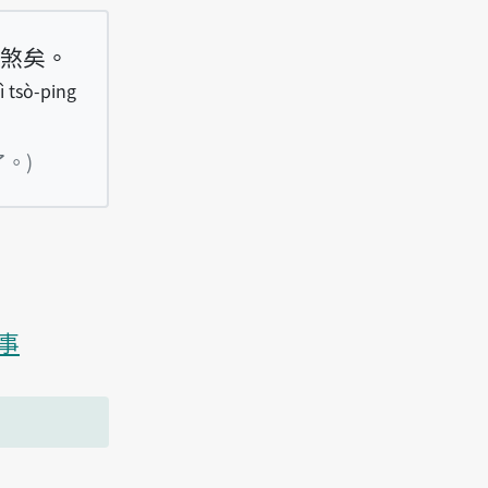
煞矣。
ì tsò-ping
 tiâu tāi-ha̍k, tsit-siann bô khì tsò-ping bē
。)
事