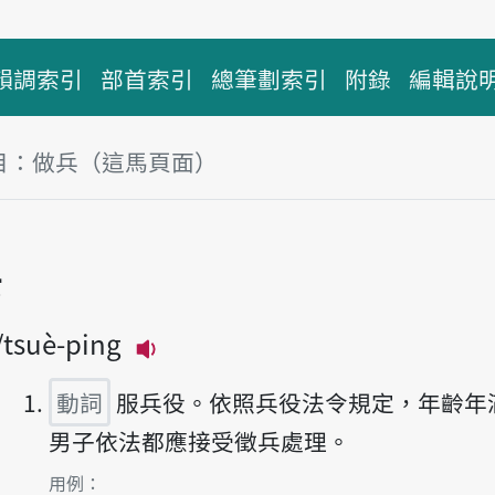
韻調索引
部首索引
總筆劃索引
附錄
編輯說
目：做兵（這馬頁面）
兵
tsuè-ping
播放主音讀tsò-ping
動詞
服兵役。依照兵役法令規定，年齡年滿
男子依法都應接受徵兵處理。
第1項釋義的
用例：