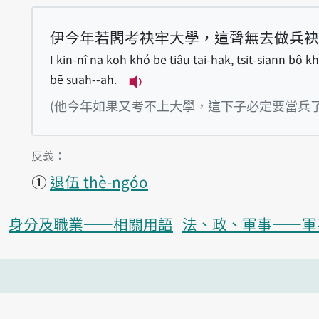
伊今年若閣考袂牢大學，這聲無去做兵袂
I kin-nî nā koh khó bē tiâu tāi-ha̍k, tsit-siann bô kh
bē suah--ah.
播放例句I kin-nî nā koh khó bē
(他今年如果又考不上大學，這下子必定要當兵了
第1項釋義的
反義：
①
退伍 thè-ngóo
身分及職業——相關用語
法、政、軍事——軍