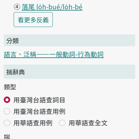
④
落尾 lo̍h-bué/lo̍h-bé
第2項釋義的
看更多
反義
分類
語言、泛稱——一般動詞-行為動詞
揣辭典
類型
用臺灣台語查詞目
用臺灣台語查用例
用華語查用例
用華語查全文
揣