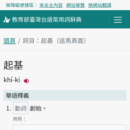
無障礙便捷區：
來去主內容
網站導覽
換網站翻譯
教育部
臺灣台語
常用詞
辭典
頭頁
詞目：起基（這馬頁面）
起基
主內容區
khí-ki
播放主音讀khí-ki
華語釋義
動詞
創始。
第1項釋義的
用例：