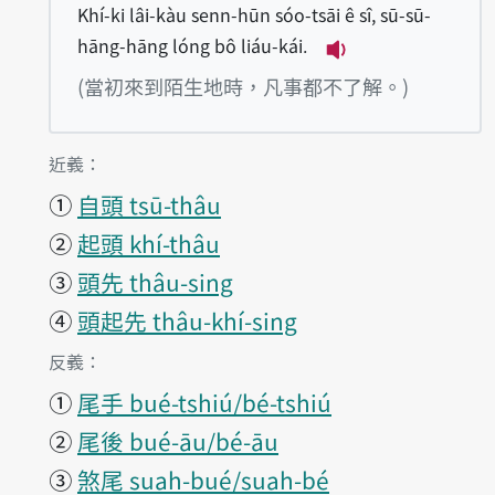
Khí-ki lâi-kàu senn-hūn sóo-tsāi ê sî, sū-sū-
hāng-hāng lóng bô liáu-kái.
播放例句Khí-ki lâi
(當初來到陌生地時，凡事都不了解。)
第2項釋義的
近義：
①
自頭 tsū-thâu
②
起頭 khí-thâu
③
頭先 thâu-sing
④
頭起先 thâu-khí-sing
第2項釋義的
反義：
①
尾手 bué-tshiú/bé-tshiú
②
尾後 bué-āu/bé-āu
③
煞尾 suah-bué/suah-bé