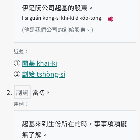
伊是阮公司起基的股東。
I sī guán kong-si khí-ki ê kóo-tong.
播放例句I sī 
(他是我們公司的創始股東。)
第1項釋義的
近義：
①
開基 khai-ki
②
創始 tshòng-sí
副詞
當初。
第2項釋義的
用例：
起基來到生份所在的時，事事項項攏
無了解。