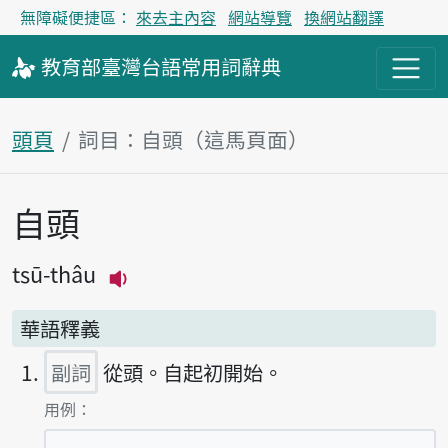
無障礙便捷區：
來去主內容
網站導覽
換網站翻譯
教育部
臺灣台語
常用詞
辭典
頭頁
詞目：自頭（這馬頁面）
自頭
主內容區
tsū-thâu
播放主音讀tsū-thâu
華語釋義
副詞
從頭。自起初開始。
第1項釋義的
用例：