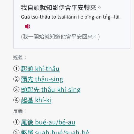
我自頭就知影伊會平安轉來。
Guá tsū-thâu tō tsai-iánn i ē pîng-an tńg--lâi.
播放例句Guá tsū-thâu tō tsai-iánn i ē pî
(我一開始就知道他會平安回來。)
第1項釋義的
近義：
①
起頭 khí-thâu
②
頭先 thâu-sing
③
頭起先 thâu-khí-sing
④
起基 khí-ki
第1項釋義的
反義：
①
尾後 bué-āu/bé-āu
②
煞尾 suah-bué/suah-bé