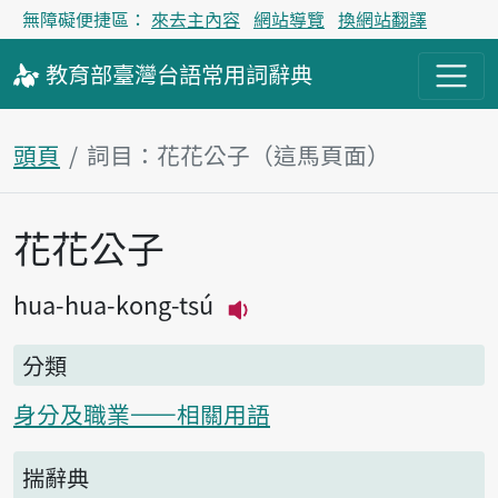
無障礙便捷區：
來去主內容
網站導覽
換網站翻譯
教育部
臺灣台語
常用詞
辭典
頭頁
詞目：花花公子（這馬頁面）
花花公子
主內容區
hua-hua-kong-tsú
播放主音讀hua-hua-kong
分類
身分及職業——相關用語
揣辭典