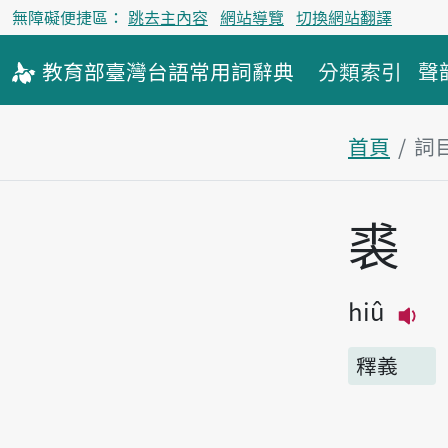
無障礙便捷區：
跳去主內容
網站導覽
切換網站翻譯
教育部
臺灣台語
常用詞
辭典
分類索引
聲
首頁
詞
主內容區
裘
hiû
播
釋義