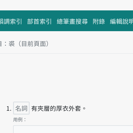
韻調索引
部首索引
總筆畫搜尋
附錄
編輯說
目：裘（目前頁面）
塊
放主音讀hiû
名詞
有夾層的厚衣外套。
第1項釋義的
用例：