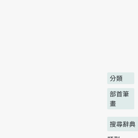
分類
部首筆
畫
搜尋辭典