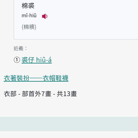
棉裘
mî-hiû
播放例句mî-hiû
(棉襖)
第1項釋義的
近義：
①
裘仔 hiû-á
衣著裝扮——衣帽鞋襪
衣部 - 部首外7畫 - 共13畫