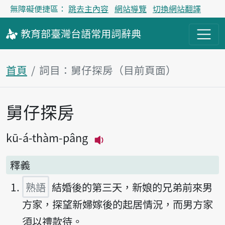
無障礙便捷區：
跳去主內容
網站導覽
切換網站翻譯
教育部
臺灣台語
常用詞
辭典
首頁
詞目：舅仔探房（目前頁面）
舅仔探房
主內容區塊
kū-á-thàm-pâng
播放主音讀kū-á-thàm-pâ
釋義
熟語
結婚後的第三天，新娘的兄弟前來男
方家，探望新婦嫁後的起居情況，而男方家
須以禮款待。