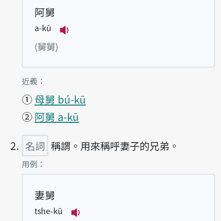
阿舅
a-kū
播放例句a-kū
(舅舅)
第1項釋義的
近義：
①
母舅 bú-kū
②
阿舅 a-kū
名詞
稱謂。用來稱呼妻子的兄弟。
第2項釋義的
用例：
妻舅
tshe-kū