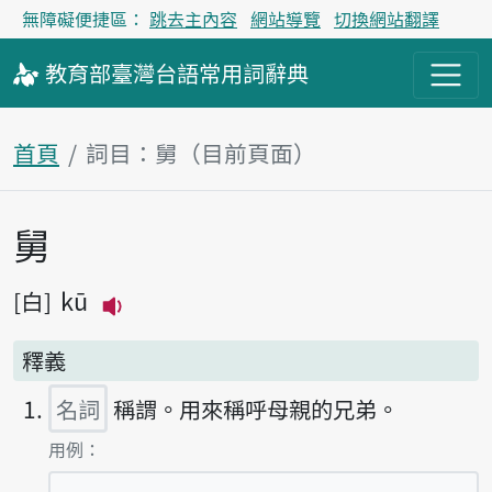
無障礙便捷區：
跳去主內容
網站導覽
切換網站翻譯
教育部
臺灣台語
常用詞
辭典
首頁
詞目：舅（目前頁面）
舅
主內容區塊
kū
白
播放主音讀kū
釋義
名詞
稱謂。用來稱呼母親的兄弟。
第1項釋義的
用例：