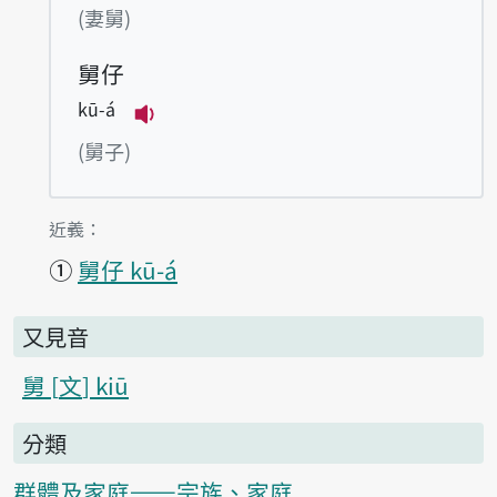
播放例句tshe-kū
(妻舅)
舅仔
kū-á
播放例句kū-á
(舅子)
第2項釋義的
近義：
①
舅仔 kū-á
又見音
舅
文
kiū
分類
群體及家庭——宗族、家庭