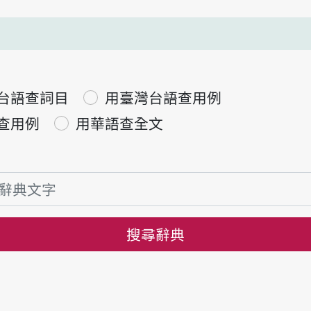
台語查詞目
用臺灣台語查用例
查用例
用華語查全文
搜尋辭典