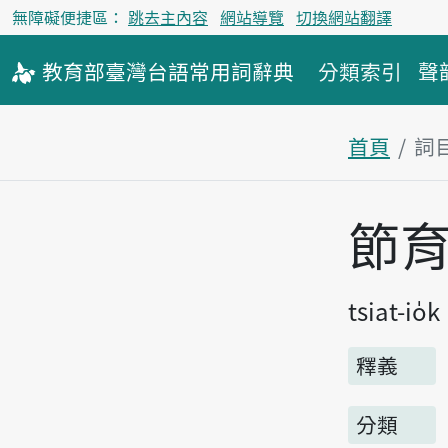
無障礙便捷區：
跳去主內容
網站導覽
切換網站翻譯
教育部
臺灣台語
常用詞
辭典
分類索引
聲
首頁
詞
主內容區
節
tsiat-io̍k
釋義
分類