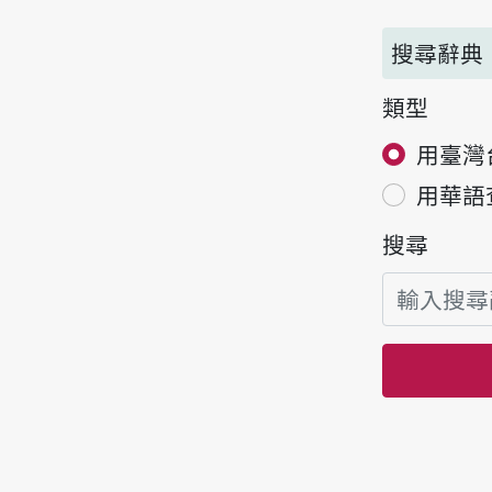
搜尋辭典
類型
用臺灣
用華語
搜尋