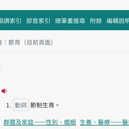
韻調索引
部首索引
總筆畫搜尋
附錄
編輯說
目：節育（目前頁面）
塊
育
播放主音讀tsiat-io̍k
動詞
節制生育。
群體及家庭——性別、婚姻
生養、醫療——醫