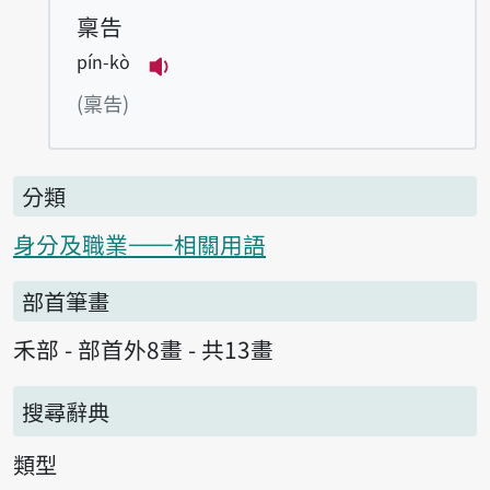
稟告
pín-kò
播放例句pín-kò
(稟告)
分類
身分及職業——相關用語
部首筆畫
禾部 - 部首外8畫 - 共13畫
搜尋辭典
類型