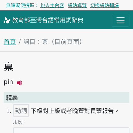
無障礙便捷區：
跳去主內容
網站導覽
切換網站翻譯
教育部
臺灣台語
常用詞
辭典
首頁
詞目：稟（目前頁面）
稟
主內容區塊
pín
播放主音讀pín
釋義
動詞
下級對上級或者晚輩對長輩報告。
第1項釋義的
用例：