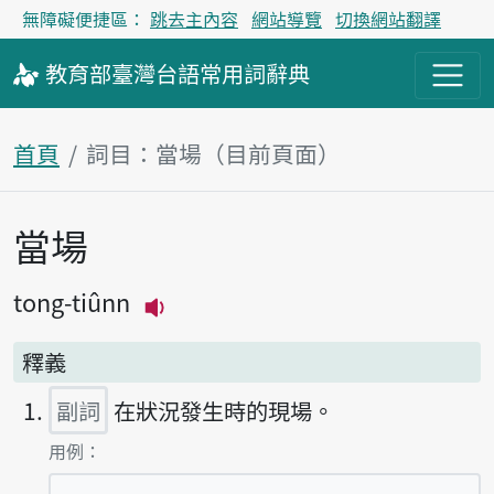
無障礙便捷區：
跳去主內容
網站導覽
切換網站翻譯
教育部
臺灣台語
常用詞
辭典
首頁
詞目：當場（目前頁面）
當場
主內容區塊
tong-tiûnn
播放主音讀tong-tiûnn
釋義
副詞
在狀況發生時的現場。
第1項釋義的
用例：