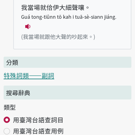
我當場就佮伊大細聲嚷。
Guá tong-tiûnn tō kah i tuā-sè-siann jiáng.
播放例句Guá tong-tiûnn tō kah i tuā-sè-
(我當場就跟他大聲的吵起來。)
分類
特殊詞類——副詞
搜尋辭典
類型
用臺灣台語查詞目
用臺灣台語查用例