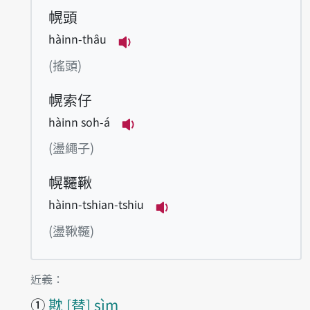
幌頭
hàinn-thâu
播放例句hàinn-thâu
(搖頭)
幌索仔
hàinn soh-á
播放例句hàinn soh-á
(盪繩子)
幌韆鞦
hàinn-tshian-tshiu
播放例句hàinn-tshian-t
(盪鞦韆)
第1項釋義的
近義：
①
㽎
替
sìm