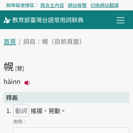
無障礙便捷區：
跳去主內容
網站導覽
切換網站翻譯
教育部
臺灣台語
常用詞
辭典
首頁
詞目：幌（目前頁面）
幌
主內容區塊
替
hàinn
播放主音讀hàinn
釋義
動詞
搖擺、晃動。
第1項釋義的
用例：