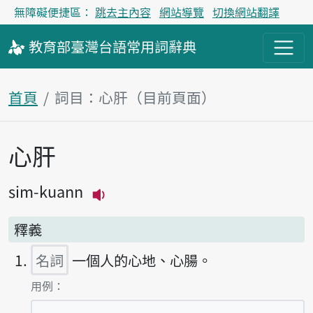
無障礙便捷區：
跳去主內容
網站導覽
切換網站翻譯
教育部
臺灣台語
常用詞
辭典
首頁
詞目：心肝（目前頁面）
心肝
主內容區塊
sim-kuann
播放主音讀sim-kuann
釋義
名詞
一個人的心地、心腸。
第1項釋義的
用例：