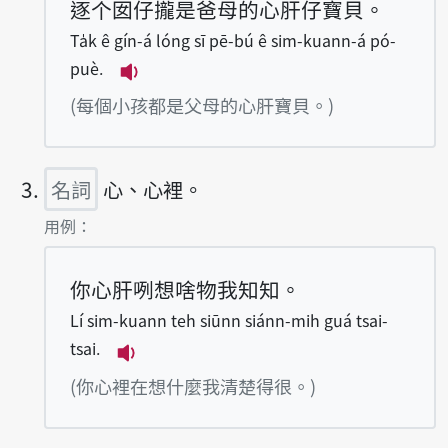
逐个囡仔攏是爸母的心肝仔寶貝。
Ta̍k ê gín-á lóng sī pē-bú ê sim-kuann-á pó-
puè.
播放例句Ta̍k ê gín-á lóng sī pē-bú 
(每個小孩都是父母的心肝寶貝。)
名詞
心、心裡。
第3項釋義的
用例：
你心肝咧想啥物我知知。
Lí sim-kuann teh siūnn siánn-mih guá tsai-
tsai.
播放例句Lí sim-kuann teh siūnn sián
(你心裡在想什麼我清楚得很。)