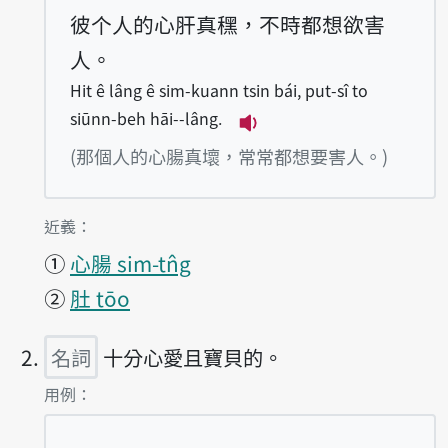
彼个人的心肝真䆀，不時都想欲害
人。
Hit ê lâng ê sim-kuann tsin bái, put-sî to
siūnn-beh hāi--lâng.
播放例句Hit ê lâng ê sim
(那個人的心腸真壞，常常都想要害人。)
第1項釋義的
近義：
①
心腸 sim-tn̂g
②
肚 tōo
名詞
十分心愛且寶貝的。
第2項釋義的
用例：