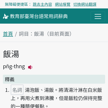
無障礙便捷區：
跳去主內容
網站導覽
切換網站翻譯
教育部
臺灣台語
常用詞
辭典
首頁
詞目：飯湯（目前頁面）
飯湯
主內容區塊
pn̄g-thng
播放主音讀pn̄g-thng
釋義
名詞
湯泡飯、湯飯。將清湯汁淋在白米飯
上，再用火煮到沸騰，但是飯粒仍保持完整
的一種簡便餐點。