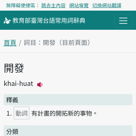
無障礙便捷區：
跳去主內容
網站導覽
切換網站翻譯
教育部
臺灣台語
常用詞
辭典
首頁
詞目：開發（目前頁面）
開發
主內容區塊
khai-huat
播放主音讀khai-huat
釋義
動詞
有計畫的開拓新的事物。
分類