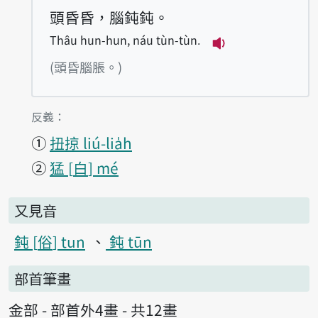
頭昏昏，腦鈍鈍。
Thâu hun-hun, náu tùn-tùn.
播放例句Thâu hun
(頭昏腦脹。)
第1項釋義的
反義：
①
扭掠 liú-lia̍h
②
猛
白
mé
又見音
鈍
俗
tun
鈍 tūn
部首筆畫
金部 - 部首外4畫 - 共12畫