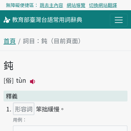
無障礙便捷區：
跳去主內容
網站導覽
切換網站翻譯
教育部
臺灣台語
常用詞
辭典
首頁
詞目：鈍（目前頁面）
鈍
主內容區塊
tùn
俗
播放主音讀tùn
釋義
形容詞
笨拙緩慢。
第1項釋義的
用例：