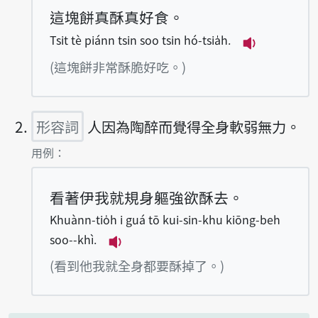
這塊餅真酥真好食。
Tsit tè piánn tsin soo tsin hó-tsia̍h.
播放例句Tsit 
(這塊餅非常酥脆好吃。)
形容詞
人因為陶醉而覺得全身軟弱無力。
第2項釋義的
用例：
看著伊我就規身軀強欲酥去。
Khuànn-tio̍h i guá tō kui-sin-khu kiōng-beh
soo--khì.
播放例句Khuànn-tio̍h i guá tō ku
(看到他我就全身都要酥掉了。)