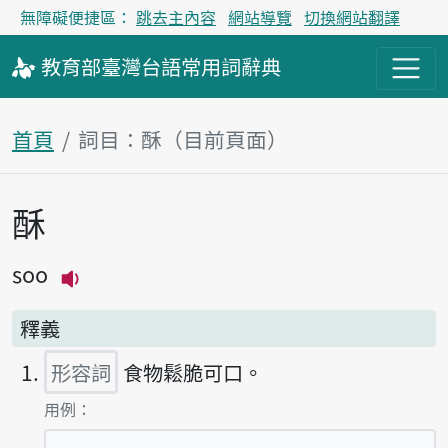
無障礙便捷區：
跳去主內容
網站導覽
切換網站翻譯
教育部
臺灣台語
常用詞
辭典
首頁
詞目：酥（目前頁面）
酥
主內容區塊
soo
播放主音讀soo
釋義
形容詞
食物鬆脆可口。
第1項釋義的
用例：