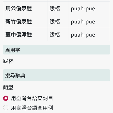
馬公偏泉腔
跋桮
pua̍h-pue
新竹偏泉腔
跋桮
pua̍h-pue
臺中偏漳腔
跋桮
pua̍h-pue
異用字
跋杯
搜尋辭典
類型
用臺灣台語查詞目
用臺灣台語查用例