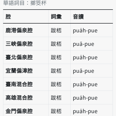
詞彙比較表
華語詞目：擲筊杯
腔
詞彙
音讀
鹿港偏泉腔
跋桮
pua̍h-pue
三峽偏泉腔
跋桮
puā-pue
臺北偏泉腔
跋桮
pua̍h-pue
宜蘭偏漳腔
跋桮
puā-pue
臺南混合腔
跋桮
pua̍h-pue
高雄混合腔
跋桮
pua̍h-pue
金門偏泉腔
跋桮
pua̍h-pue