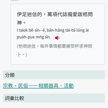
伊足迷信的，萬項代誌攏愛跋桮問
神。
I tsiok bê-sìn--ê, bān-hāng tāi-tsì lóng ài
pua̍h-pue mn̄g sîn.
播放例句I tsiok bê-sìn--ê,
(他很迷信，每件事情都要擲筊杯求神問
卜。)
分類
宗教、民俗——相關器具、活動
詞彙比較