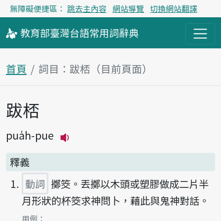
無障礙便捷區：
跳去主內容
網站導覽
切換網站翻譯
教育部
臺灣台語
常用詞
辭典
首頁
詞目：跋桮（目前頁面）
跋桮
主內容區塊
pua̍h-pue
播放主音讀pua̍h-pue
釋義
動詞
擲筊。丟擲以木頭或塑膠做成二片半
月形狀的杯筊求神問卜，藉此與鬼神對話。
第1項釋義的
用例：