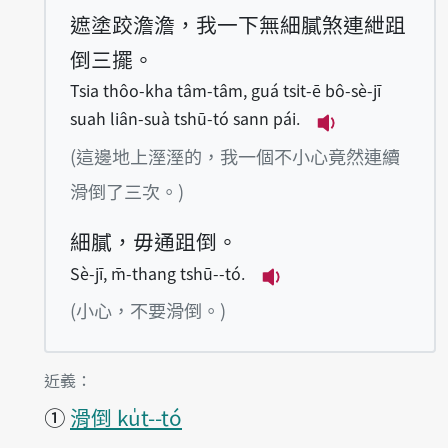
遮塗跤澹澹，我一下無細膩煞連紲跙
倒三擺。
Tsia thôo-kha tâm-tâm, guá tsi̍t-ē bô-sè-jī
suah liân-suà tshū-tó sann pái.
播放例句Tsia thô
(這邊地上溼溼的，我一個不小心竟然連續
滑倒了三次。)
細膩，毋通跙倒。
Sè-jī, m̄-thang tshū--tó.
播放例句Sè-jī, m̄-tha
(小心，不要滑倒。)
第1項釋義的
近義：
①
滑倒 ku̍t--tó