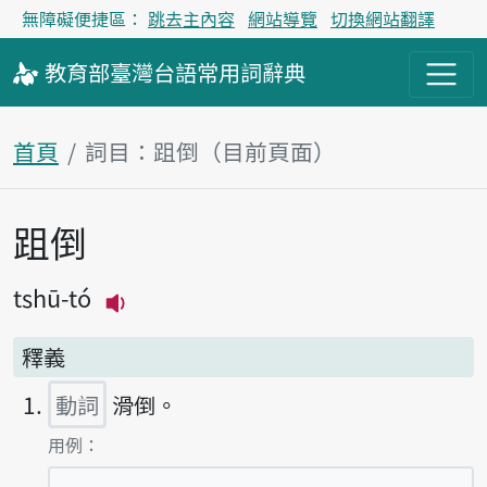
無障礙便捷區：
跳去主內容
網站導覽
切換網站翻譯
教育部
臺灣台語
常用詞
辭典
首頁
詞目：跙倒（目前頁面）
跙倒
主內容區塊
tshū-tó
播放主音讀tshū-tó
釋義
動詞
滑倒。
第1項釋義的
用例：