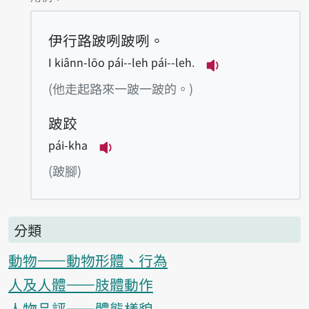
伊行路跛咧跛咧。
I kiânn-lōo pái--leh pái--leh.
播放例句I kiânn-l
(他走起路來一跛一跛的。)
跛跤
pái-kha
播放例句pái-kha
(跛腳)
分類
動物——動物形體、行為
人及人體——肢體動作
人物品評——體態樣貌