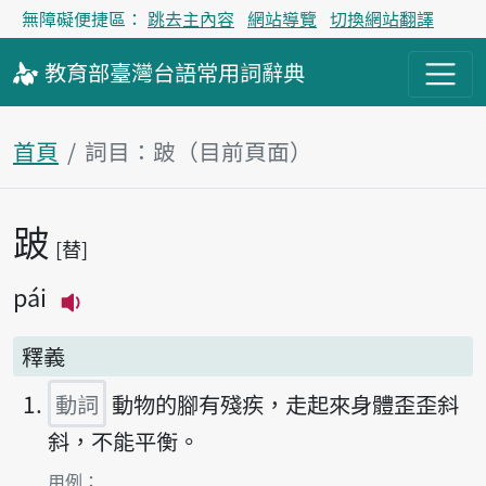
無障礙便捷區：
跳去主內容
網站導覽
切換網站翻譯
教育部
臺灣台語
常用詞
辭典
首頁
詞目：跛（目前頁面）
跛
主內容區塊
替
pái
播放主音讀pái
釋義
動詞
動物的腳有殘疾，走起來身體歪歪斜
斜，不能平衡。
第1項釋義的
用例：