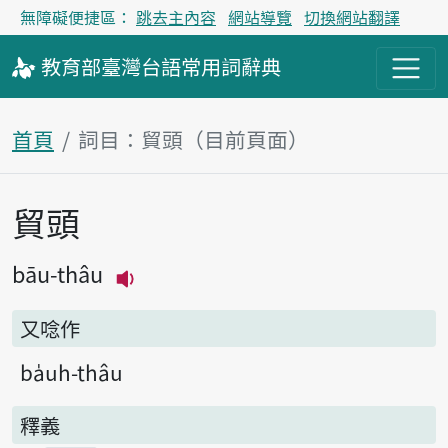
無障礙便捷區：
跳去主內容
網站導覽
切換網站翻譯
教育部
臺灣台語
常用詞
辭典
首頁
詞目：貿頭（目前頁面）
貿頭
主內容區塊
bāu-thâu
播放主音讀bāu-thâu
又唸作
ba̍uh-thâu
釋義