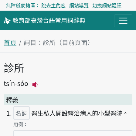
無障礙便捷區：
跳去主內容
網站導覽
切換網站翻譯
教育部
臺灣台語
常用詞
辭典
首頁
詞目：診所（目前頁面）
診所
主內容區塊
tsín-sóo
播放主音讀tsín-sóo
釋義
名詞
醫生私人開設醫治病人的小型醫院。
第1項釋義的
用例：