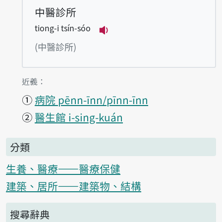
中醫診所
tiong-i tsín-sóo
播放例句tiong-i tsín-sóo
(中醫診所)
第1項釋義的
近義：
①
病院 pēnn-īnn/pīnn-īnn
②
醫生館 i-sing-kuán
分類
生養、醫療——醫療保健
建築、居所——建築物、結構
搜尋辭典