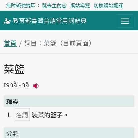
無障礙便捷區：
跳去主內容
網站導覽
切換網站翻譯
教育部
臺灣台語
常用詞
辭典
首頁
詞目：菜籃（目前頁面）
菜籃
主內容區塊
tshài-nâ
播放主音讀tshài-nâ
釋義
名詞
裝菜的籃子。
分類