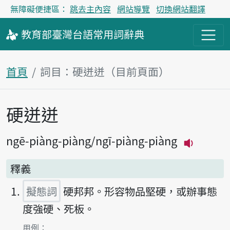
無障礙便捷區：
跳去主內容
網站導覽
切換網站翻譯
教育部
臺灣台語
常用詞
辭典
首頁
詞目：硬迸迸（目前頁面）
硬迸迸
主內容區塊
ngē-piàng-piàng
ngī-piàng-piàng
播放主音讀
釋義
擬態詞
硬邦邦。形容物品堅硬，或辦事態
度強硬、死板。
第1項釋義的
用例：