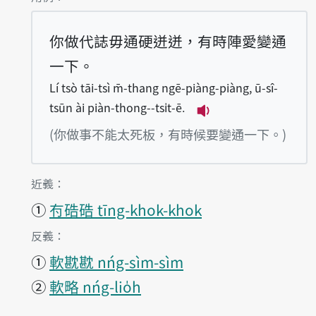
你做代誌毋通硬迸迸，有時陣愛變通
一下。
Lí tsò tāi-tsì m̄-thang ngē-piàng-piàng, ū-sî-
tsūn ài piàn-thong--tsi̍t-ē.
播放例句Lí tsò tāi-ts
(你做事不能太死板，有時候要變通一下。)
第1項釋義的
近義：
①
𠕇硞硞 tīng-khok-khok
第1項釋義的
反義：
①
軟㽎㽎 nńg-sìm-sìm
②
軟略 nńg-lio̍h