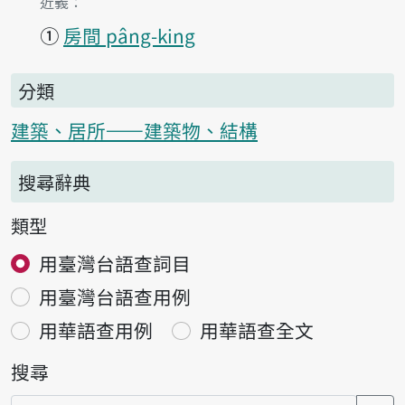
第1項釋義的
近義：
①
房間 pâng-king
分類
建築、居所——建築物、結構
搜尋辭典
類型
用臺灣台語查詞目
用臺灣台語查用例
用華語查用例
用華語查全文
搜尋