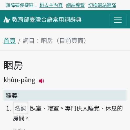
無障礙便捷區：
跳去主內容
網站導覽
切換網站翻譯
教育部
臺灣台語
常用詞
辭典
首頁
詞目：睏房（目前頁面）
睏房
主內容區塊
khùn-pâng
播放主音讀khùn-pâng
釋義
名詞
臥室、寢室。專門供人睡覺、休息的
房間。