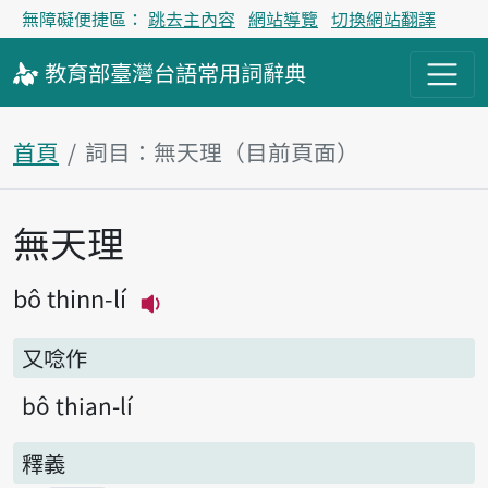
無障礙便捷區：
跳去主內容
網站導覽
切換網站翻譯
教育部
臺灣台語
常用詞
辭典
首頁
詞目：無天理（目前頁面）
無天理
主內容區塊
bô thinn-lí
播放主音讀bô thinn-lí
又唸作
bô thian-lí
釋義