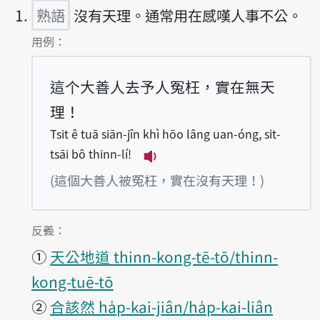
熟語
沒有天理。通常用在感嘆人事不公。
第1項釋義的
用例：
這个大善人去予人冤枉，實在無天
理！
Tsit ê tuā siān-jîn khì hōo lâng uan-óng, si̍t-
tsāi bô thinn-lí!
播放例句Tsit ê tuā siān-jîn k
(這個大善人被冤枉，實在沒有天理！)
第1項釋義的
反義：
①
天公地道 thinn-kong-tē-tō/thinn-
kong-tuē-tō
②
合該然 ha̍p-kai-jiân/ha̍p-kai-liân