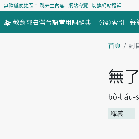
無障礙便捷區：
跳去主內容
網站導覽
切換網站翻譯
教育部
臺灣台語
常用詞
辭典
分類索引
聲
首頁
詞
主內容區
無
bô-liáu-s
釋義