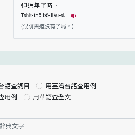
𨑨迌無了時。
Tshit-thô bô-liáu-sî.
播放例句Tshit-thô bô-l
(混跡黑道沒有了局。)
台語查詞目
用臺灣台語查用例
查用例
用華語查全文