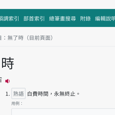
韻調索引
部首索引
總筆畫搜尋
附錄
編輯說
目：無了時（目前頁面）
塊
了時
î
播放主音讀bô-liáu-sî
熟語
白費時間，永無終止。
第1項釋義的
用例：