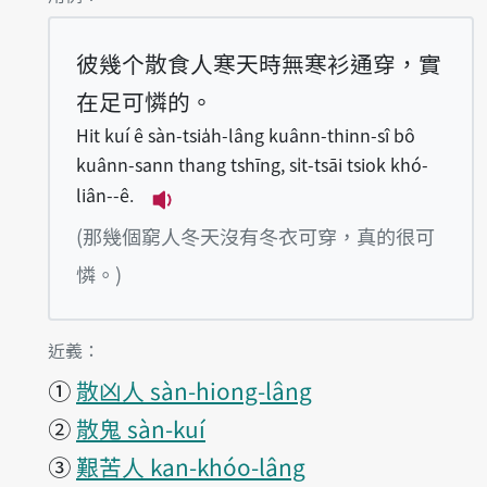
彼幾个散食人寒天時無寒衫通穿，實
在足可憐的。
Hit kuí ê sàn-tsia̍h-lâng kuânn-thinn-sî bô
kuânn-sann thang tshīng, si̍t-tsāi tsiok khó-
liân--ê.
播放例句Hit kuí ê sàn-tsia̍h-lâng k
(那幾個窮人冬天沒有冬衣可穿，真的很可
憐。)
第1項釋義的
近義：
①
散凶人 sàn-hiong-lâng
②
散鬼 sàn-kuí
③
艱苦人 kan-khóo-lâng