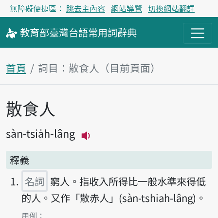
無障礙便捷區：
跳去主內容
網站導覽
切換網站翻譯
教育部
臺灣台語
常用詞
辭典
首頁
詞目：散食人（目前頁面）
散食人
主內容區塊
sàn-tsia̍h-lâng
播放主音讀sàn-tsia̍h-lâng
釋義
名詞
窮人。指收入所得比一般水準來得低
的人。又作「散赤人」(sàn-tshiah-lâng)。
第1項釋義的
用例：