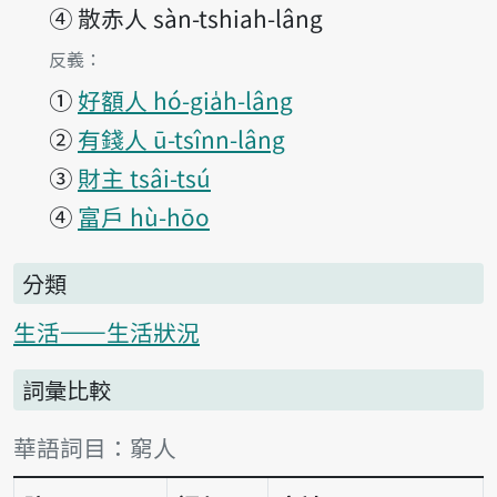
④
散赤人 sàn-tshiah-lâng
第1項釋義的
反義：
①
好額人 hó-gia̍h-lâng
②
有錢人 ū-tsînn-lâng
③
財主 tsâi-tsú
④
富戶 hù-hōo
分類
生活——生活狀況
詞彙比較
詞彙比較表
華語詞目：窮人