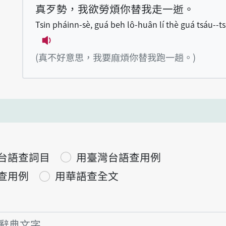
真歹勢，我欲勞煩你替我走一逝。
Tsin pháinn-sè, guá beh lô-huân lí thè guá tsáu--tsi
播放例句Tsin pháinn-sè, guá beh lô-huân
(真不好意思，我要麻煩你替我跑一趟。)
台語查詞目
用臺灣台語查用例
查用例
用華語查全文