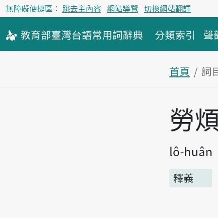
無障礙便捷區：
跳去主內容
網站導覽
切換網站翻譯
教育部
臺灣台語
常用詞
辭典
分類索引
聲
首頁
詞
主內容區
勞
lô-huân
釋義