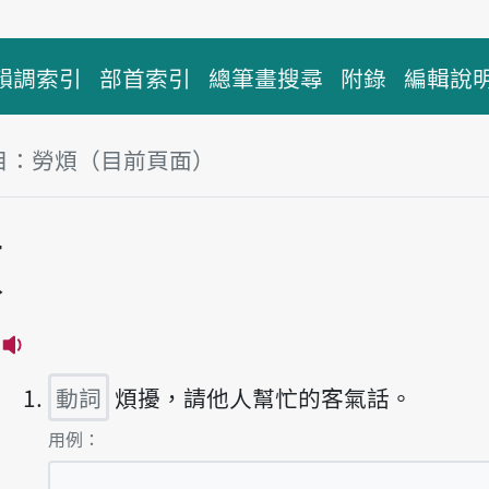
韻調索引
部首索引
總筆畫搜尋
附錄
編輯說
目：勞煩（目前頁面）
塊
煩
播放主音讀lô-huân
動詞
煩擾，請他人幫忙的客氣話。
第1項釋義的
用例：