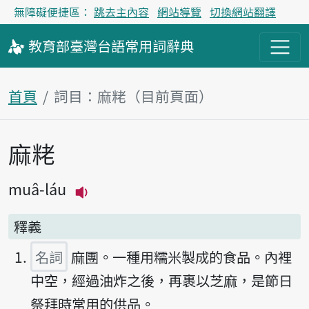
無障礙便捷區：
跳去主內容
網站導覽
切換網站翻譯
教育部
臺灣台語
常用詞
辭典
首頁
詞目：麻粩（目前頁面）
麻粩
主內容區塊
muâ-láu
播放主音讀muâ-láu
釋義
名詞
麻團。一種用糯米製成的食品。內裡
中空，經過油炸之後，再裹以芝麻，是節日
祭拜時常用的供品。