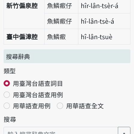
新竹偏泉腔
魚鱗𤺅仔
hîr-lân-tsèr-á
魚鱗𤺅仔
hî-lân-tsè-á
臺中偏漳腔
魚鱗𤺅
hî-lân-tsuè
搜尋辭典
類型
用臺灣台語查詞目
用臺灣台語查用例
用華語查用例
用華語查全文
搜尋