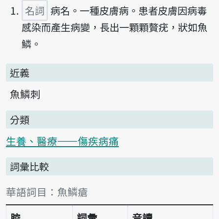
名詞
病名。一種皮膚病。患者皮膚因病毒
感染而產生病變，長出一顆顆贅疣，狀如魚
鱗。
近義
魚鱗刺
分類
生養、醫療——傷疾病痛
詞彙比較
詞彙比較表
華語詞目：魚鱗瘡
腔
詞彙
音讀