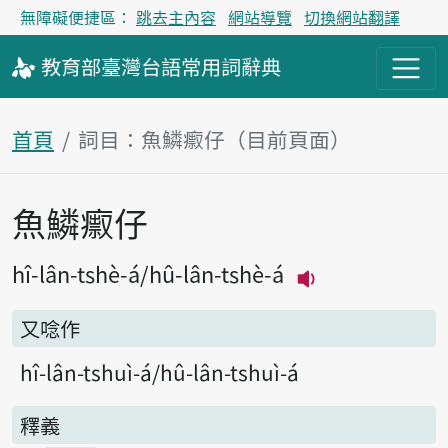
無障礙便捷區：
跳去主內容
網站導覽
切換網站翻譯
教育部
臺灣台語
常用詞
辭典
首頁
詞目：魚鱗𤺅仔（目前頁面）
魚鱗𤺅仔
主內容區塊
hî-lân-tshè-á
hû-lân-tshè-á
播放主音讀hî-lâ
又唸作
hî-lân-tshuì-á
hû-lân-tshuì-á
釋義