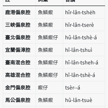
鹿港偏泉腔
魚鱗𤺅
hîr-lân-tshe̍h
三峽偏泉腔
魚鱗𤺅
hîr-lân-tserè
臺北偏泉腔
魚鱗𤺅仔
hû-lân-tshè-á
宜蘭偏漳腔
魚鱗𤺅
hî-lân-tshuì
臺南混合腔
魚鱗𤺅仔
hî-lân-tsheh-á
高雄混合腔
魚鱗𤺅仔
hî-lân-tshè-á
金門偏泉腔
𤺅仔
tsèr--á
馬公偏泉腔
魚鱗𤺅
hû-lân-tsuè