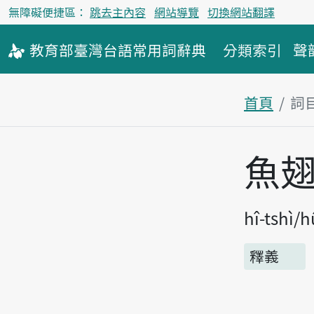
無障礙便捷區：
跳去主內容
網站導覽
切換網站翻譯
教育部
臺灣台語
常用詞
辭典
分類索引
聲
首頁
詞
主內容區
魚
hî-tshì
h
釋義