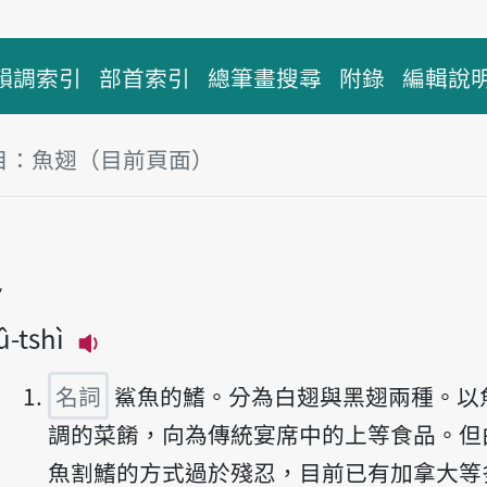
韻調索引
部首索引
總筆畫搜尋
附錄
編輯說
目：魚翅（目前頁面）
塊
翅
û-tshì
播放主音讀hî-tshì
名詞
鯊魚的鰭。分為白翅與黑翅兩種。以
調的菜餚，向為傳統宴席中的上等食品。但
魚割鰭的方式過於殘忍，目前已有加拿大等